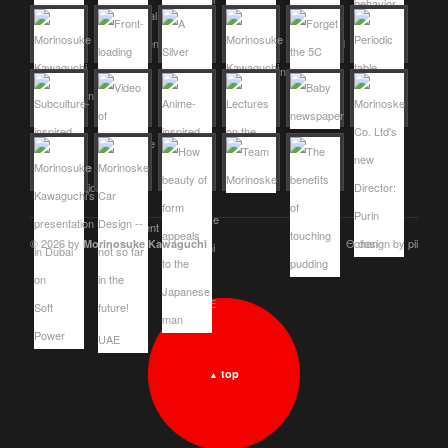
© 2026 by
Θ design by pii
Morinosuke Kawaguchi
top
▲