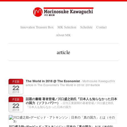
Innovation Treasure Box
MK Selection
Schedule
Contact
About MK
article
The World in 2018 @ The Economist
FEB
- Morinosuke Kawaguchi’s
22
article in The Economist’s The World in 2018: 2018article
2018
話題の書籍 著者登場／川口盛之助氏『日本人も知らなかった日本
FEB
の国力（ソフトパワー）
22
- 日刊工業新聞の著者登場／川口盛之助氏
『日本人も知らなかった日本の国力
2018
川口盛之助×デービッド・アトキンソン：日本の「真の国力」とは（その3）
-