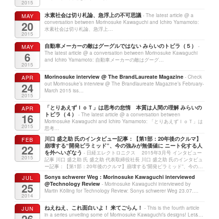
2015
水素社会は切り札論、急浮上の不可思議
MAY
- The latest article @ a
20
conversation between Morinosuke Kawaguchi and Ichiro Yamamoto:
水素社会は切り札論、急浮上…
2015
自動車メーカーの敵はグーグルではない みらいのトビラ（５）
MAY
-
6
The latest article @ a conversation between Morinosuke Kawaguchi
and Ichiro Yamamoto: 自動車メーカーの敵はグーグ…
2015
Morinosuke interview @ The BrandLaureate Magazine
APR
- Check
24
out Morinosuke’s interview @ The Brandlaureate Magazine’s February-
March 2015 iss…
2015
「とりあえずＩｏＴ」は思考の怠惰 本質は人間の理解 みらいの
APR
トビラ（４）
16
- The latest article @ a conversation between
Morinosuke Kawaguchi and Ichiro Yamamoto: 「とりあえずＩｏＴ」は
2015
思考…
川口 盛之助 氏のインタビュー記事：【第1部：20年後のクルマ】
FEB
崩壊する“開発ピラミッド”、今の強みが無価値に ニート化する人
22
を外へいざなう
- 日経エレクトロニクス 2015年3月号 インタビュー
2015
記事 川口 盛之助 氏 盛之助 代表取締役社長 川口 盛之助 氏のインタビュ
ー記事：【第1部：20年後のクルマ】崩壊する“開発ピラミッド”、今の…
Sonys schwerer Weg : Morinosuke Kawaguchi interviewed
JUL
@Technology Review
25
- Morinosuke Kawaguchi interviewed by
Martin Kölling for Technology Review: Sonys schwerer Weg 23.07.…
2014
ねえねえ、これ面白いよ！ 来てごらん！
JUN
- This is the fourth article
26
in a series unveiling some of Morinosuke Kawaguchi’s designs! Let&…