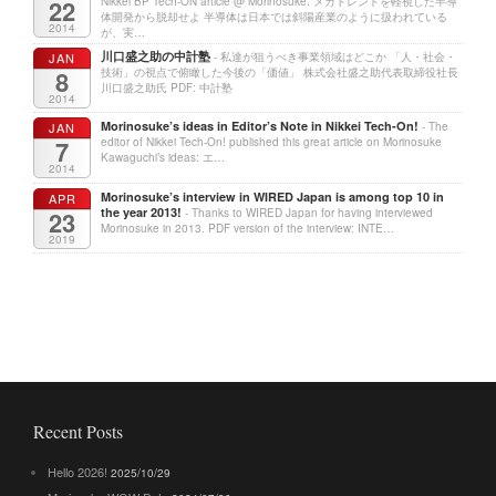
22
Nikkei BP Tech-ON article @ Morinosuke: メガトレンドを軽視した半導
体開発から脱却せよ 半導体は日本では斜陽産業のように扱われている
2014
が、実…
川口盛之助の中計塾
JAN
- 私達が狙うべき事業領域はどこか 「人・社会・
8
技術」の視点で俯瞰した今後の「価値」 株式会社盛之助代表取締役社長
川口盛之助氏 PDF: 中計塾
2014
Morinosuke’s ideas in Editor’s Note in Nikkei Tech-On!
JAN
- The
7
editor of Nikkei Tech-On! published this great article on Morinosuke
Kawaguchi’s ideas: エ…
2014
Morinosuke’s interview in WIRED Japan is among top 10 in
APR
the year 2013!
23
- Thanks to WIRED Japan for having interviewed
Morinosuke in 2013. PDF version of the interview: INTE…
2019
Recent Posts
Hello 2026!
2025/10/29