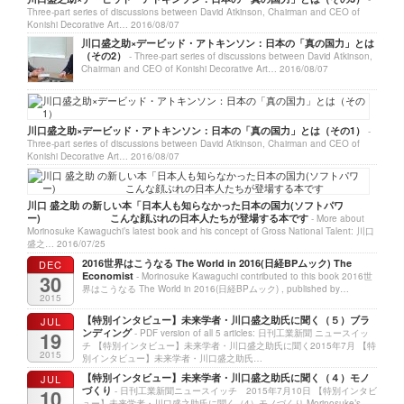
Three-part series of discussions between David Atkinson, Chairman and CEO of
Konishi Decorative Art…
2016/08/07
川口盛之助×デービッド・アトキンソン：日本の「真の国力」とは
（その2）
- Three-part series of discussions between David Atkinson,
Chairman and CEO of Konishi Decorative Art…
2016/08/07
川口盛之助×デービッド・アトキンソン：日本の「真の国力」とは（その1）
-
Three-part series of discussions between David Atkinson, Chairman and CEO of
Konishi Decorative Art…
2016/08/07
川口 盛之助 の新しい本「日本人も知らなかった日本の国力(ソフトパワ
ー) こんな顔ぶれの日本人たちが登場する本です
- More about
Morinosuke Kawaguchi’s latest book and his concept of Gross National Talent: 川口
盛之…
2016/07/25
2016世界はこうなる The World in 2016(日経BPムック) The
DEC
Economist
30
- Morinosuke Kawaguchi contributed to this book 2016世
界はこうなる The World in 2016(日経BPムック) , published by…
2015
【特別インタビュー】未来学者・川口盛之助氏に聞く（５）ブラ
JUL
ンディング
19
- PDF version of all 5 articles: 日刊工業新聞 ニュースイッ
チ 【特別インタビュー】未来学者・川口盛之助氏に聞く2015年7月 【特
2015
別インタビュー】未来学者・川口盛之助氏…
【特別インタビュー】未来学者・川口盛之助氏に聞く（４）モノ
JUL
づくり
10
- 日刊工業新聞ニュースイッチ 2015年7月10日 【特別インタビ
ュー】未来学者・川口盛之助氏に聞く（4）モノづくり Morinosuke’s