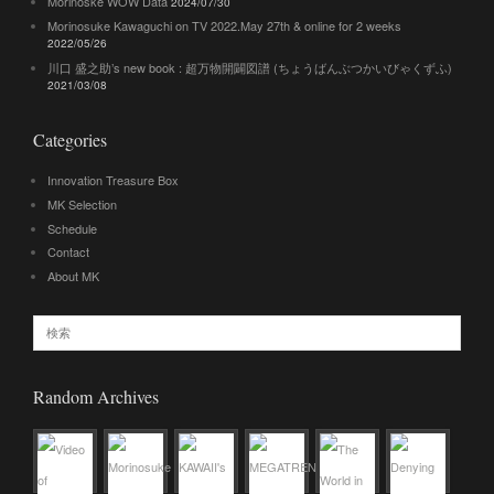
Morinoske WOW Data
2024/07/30
Morinosuke Kawaguchi on TV 2022.May 27th & online for 2 weeks
2022/05/26
川口 盛之助’s new book : 超万物開闢図譜 (ちょうばんぶつかいびゃくずふ)
2021/03/08
Categories
Innovation Treasure Box
MK Selection
Schedule
Contact
About MK
Random Archives