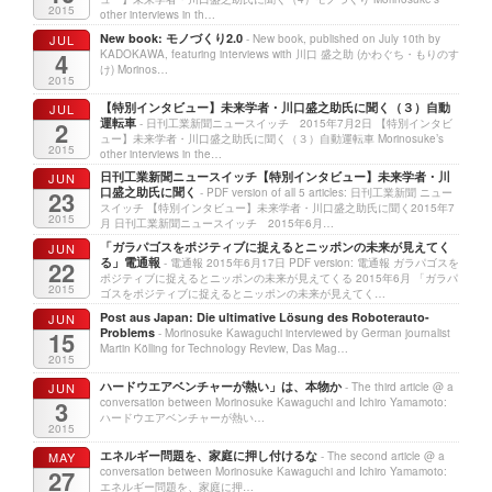
2015
other interviews in th…
New book: モノづくり2.0
JUL
- New book, published on July 10th by
4
KADOKAWA, featuring interviews with 川口 盛之助 (かわぐち・もりのす
け) Morinos…
2015
【特別インタビュー】未来学者・川口盛之助氏に聞く（３）自動
JUL
運転車
2
- 日刊工業新聞ニュースイッチ 2015年7月2日 【特別インタビ
ュー】未来学者・川口盛之助氏に聞く（３）自動運転車 Morinosuke’s
2015
other interviews in the…
日刊工業新聞ニュースイッチ【特別インタビュー】未来学者・川
JUN
口盛之助氏に聞く
23
- PDF version of all 5 articles: 日刊工業新聞 ニュー
スイッチ 【特別インタビュー】未来学者・川口盛之助氏に聞く2015年7
2015
月 日刊工業新聞ニュースイッチ 2015年6月…
「ガラパゴスをポジティブに捉えるとニッポンの未来が見えてく
JUN
る」電通報
22
- 電通報 2015年6月17日 PDF version: 電通報 ガラパゴスを
ポジティブに捉えるとニッポンの未来が見えてくる 2015年6月 「ガラパ
2015
ゴスをポジティブに捉えるとニッポンの未来が見えてく…
Post aus Japan: Die ultimative Lösung des Roboterauto-
JUN
Problems
15
- Morinosuke Kawaguchi interviewed by German journalist
Martin Kölling for Technology Review, Das Mag…
2015
ハードウエアベンチャーが熱い」は、本物か
JUN
- The third article @ a
3
conversation between Morinosuke Kawaguchi and Ichiro Yamamoto:
ハードウエアベンチャーが熱い…
2015
エネルギー問題を、家庭に押し付けるな
MAY
- The second article @ a
27
conversation between Morinosuke Kawaguchi and Ichiro Yamamoto:
エネルギー問題を、家庭に押…