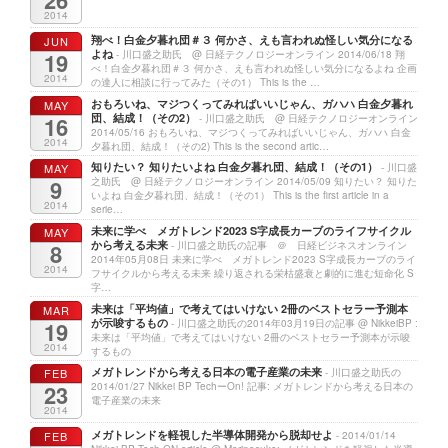
2014
翔べ！白金夕暮れ団＃３ 何かさ、えも言われぬ怪しい気分になる
JUN
よね
19
- 川口盛之助氏 @ 日経テクノロジーオンライン 2014/06/18 翔
べ！白金夕暮れ団＃３ 何かさ、えも言われぬ怪しい気分になるよね 企画
2014
の達人に相談に行ってみた（その1） This is the …
おもろいね、マジつくってみればいいじゃん、ガハハ 白金夕暮れ
MAY
団、結成！（その2）
16
- 川口盛之助氏 @ 日経テクノロジーオンライン
2014/05/16 おもろいね、マジつくってみればいいじゃん、ガハハ 白金
2014
夕暮れ団、結成！（その2) This is the second artic…
知りたい？ 知りたいよね 白金夕暮れ団、結成！（その1）
MAY
- 川口盛
9
之助氏 @ 日経テクノロジーオンライン 2014/05/09 知りたい？ 知りた
いよね 白金夕暮れ団、結成！（その1） This is the first article in a
2014
serie…
未来に学べ メガトレンド2023 S字成長カーブのライフサイクル
MAY
から考える未来
8
- 川口盛之助氏の記事 ＠ 日経ビジネスオンライン
2014年05月08日 未来に学べ メガトレンド2023 S字成長カーブのライ
2014
フサイクルから考える未来 繰り返される栄枯盛衰と劇的に進む短命化 S
字…
未来は「平均値」で考えてはいけない 2冊のベストセラー予測本
MAR
が示唆するもの
19
- 川口盛之助氏の2014年03月19日の記事 @ NikkeiBP :
未来は「平均値」で考えてはいけない 2冊のベストセラー予測本が示唆
2014
するもの
メガトレンドから考える日本の電子産業の未来
FEB
- 川口盛之助氏の
23
2014/01/27 Nikkei BP TechーOn! 記事: メガトレンドから考える日本の
電子産業の未来
2014
メガトレンドを軽視した半導体開発から脱却せよ
FEB
- 2014/01/14