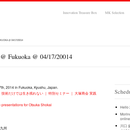
Innovation Treasure Box
MK Selection
UOKA @ 04/17/20014
n @ Fukuoka @ 04/17/20014
7th, 2014 in Fukuoka, Kyushu, Japan.
Sched
技術だけでは生き残れない ｜ 特別セミナー ｜ 大塚商会 実践
 presentations for Otsuka Shokai
Hello
Morin
online
川口 盛
n九州