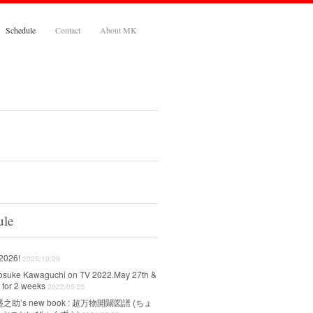
Schedule
Contact
About MK
ule
 2026!
2025/10/29
osuke Kawaguchi on TV 2022.May 27th &
 for 2 weeks
2022/05/26
之助’s new book : 超万物開闢図譜 (ちょ