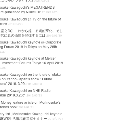
んぶつかいびゃくずふ)
2021/03/08
nosuke Kawaguchi’s MEGATRENDS
 re-published by Nikkei BP
2019/11/25
osuke Kawaguchi @ TV on the future of
hcare
2019/04/22
口盛之助】これから起こる劇的変化。そし
世代に真の価値を発揮するには
2019/03/30
osuke Kawaguchi keynote @ Corporate
ng Forum 2019 in Tokyo on May 28th
3/27
osuke Kawaguchi keynote at Mercer
l Investment Forums Tokyo 16 April 2019
3/25
osuke Kawaguchi on the future of otaku
re on Yahoo Japan’s show ” Future
ons” 2019. 3.29.
2019/03/23
osuke Kawaguchi on NHK Radio
abin 2019.3.26th
2019/03/23
 Money feature article on Morinosuke’s
rends book
2019/02/21
ary 1st , Morinosuke Kawaguchi keynote
IoTNEWS生活環境創造室セミナー
2019/01/27