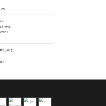
ags
ka
a Shokai
ntation
ategory
ule