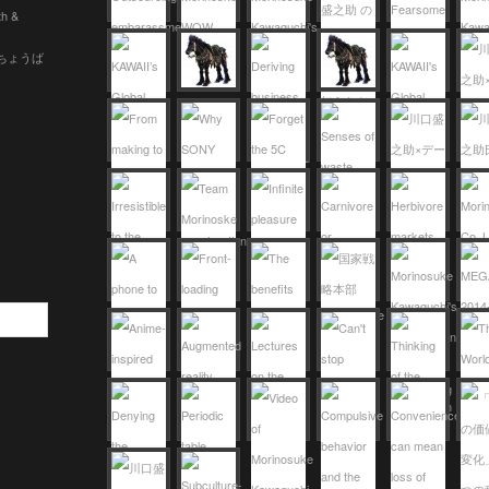
th &
 (ちょうば