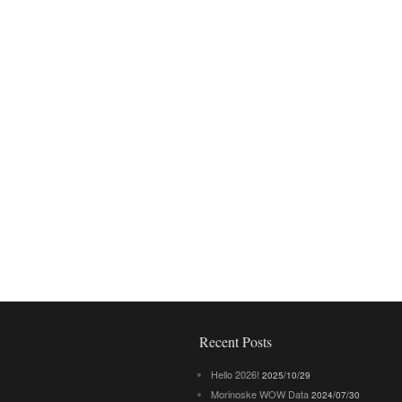
Recent Posts
Hello 2026!
2025/10/29
Morinoske WOW Data
2024/07/30