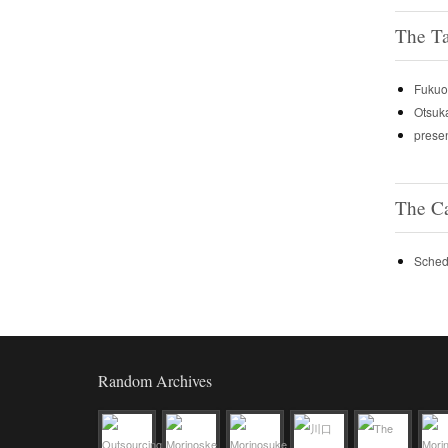
The T
Fukuo
Otsuk
prese
The C
Sched
Random Archives