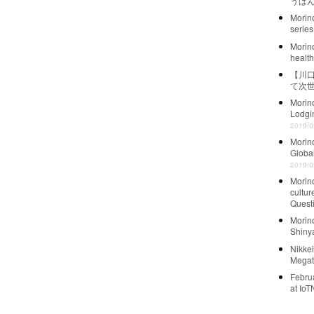
うば
Mori
series
Morin
healt
【川
て次
Morin
Lodgi
2019/0
Morin
Globa
2019/0
Morin
cultu
Questi
Morin
Shiny
Nikkei
Megat
Febru
at 