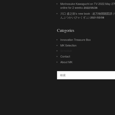
Morinosuke Kawaguchi on TV 2022.May 27
online for 2 weeks
2022/05/26
川口 盛之助’s new book : 超万物開闢図譜
んぶつかいびゃくずふ)
2021/03/08
Categories
Innovation Treasure Box
MK Selection
Schedule
Contact
About MK